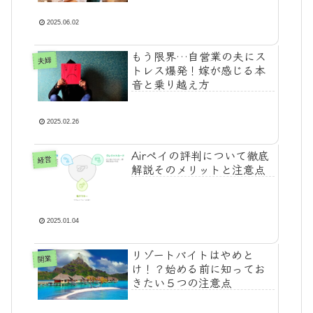
2025.06.02
もう限界…自営業の夫にス
夫婦
トレス爆発！嫁が感じる本
音と乗り越え方
2025.02.26
Airペイの評判について徹底
経営
解説そのメリットと注意点
2025.01.04
リゾートバイトはやめと
開業
け！？始める前に知ってお
きたい５つの注意点