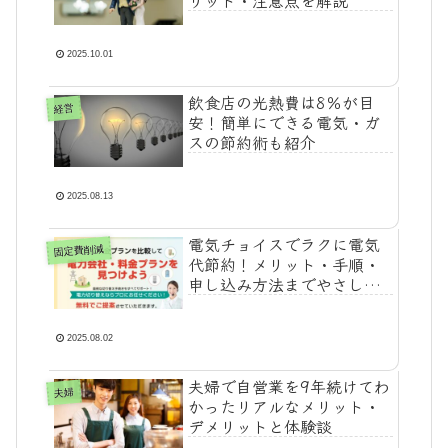
2025.10.01
飲食店の光熱費は8％が目
経営
安！簡単にできる電気・ガ
スの節約術も紹介
2025.08.13
電気チョイスでラクに電気
固定費削減
代節約！メリット・手順・
申し込み方法までやさしく
解説
2025.08.02
夫婦で自営業を9年続けてわ
夫婦
かったリアルなメリット・
デメリットと体験談