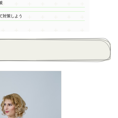
策
て対策しよう