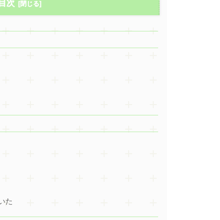
目次
いた